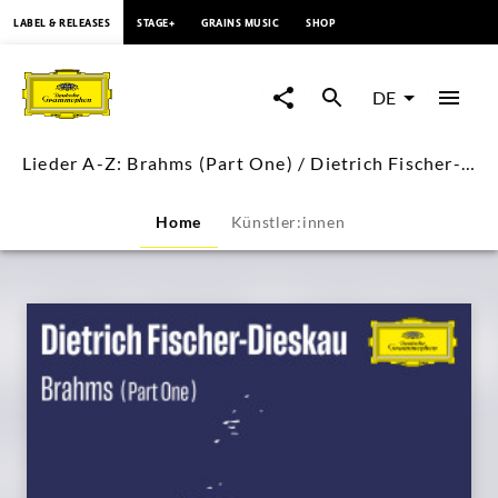
springen
LABEL & RELEASES
STAGE+
GRAINS MUSIC
SHOP
Lieder
A-
DE
Z:
Lieder A-Z: Brahms (Part One) / Dietrich Fischer-Dieskau
Brahms
Home
Künstler:innen
(Part
One)
/
Dietrich
Fischer-