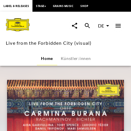
springen
LABEL & RELEASES
STAGE+
GRAINS MUSIC
SHOP
Live
from
DE
the
Live from the Forbidden City (visual)
Forbidden
Home
Künstler:innen
City
(visual)
|
Deutsche
Grammophon