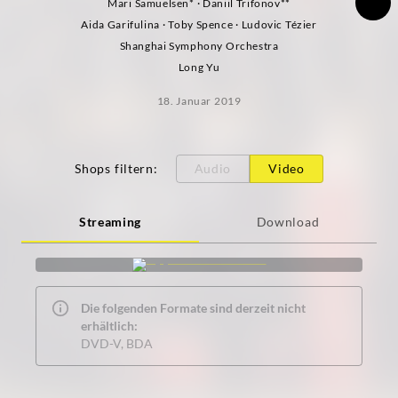
Mari Samuelsen* · Daniil Trifonov**
Aida Garifulina · Toby Spence · Ludovic Tézier
Shanghai Symphony Orchestra
Long Yu
18. Januar 2019
Shops filtern
:
Audio
Video
Streaming
Download
Die folgenden Formate sind derzeit nicht
erhältlich:
DVD-V, BDA