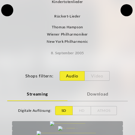
Kindertotenlieder
Rückert-Lieder
Thomas Hampson
Wiener Philharmoniker
New York Philharmonic
8. September 2005
Shops filtern
:
Audio
Video
Streaming
Download
Digitale Auflösung
:
SD
HD
ATMOS