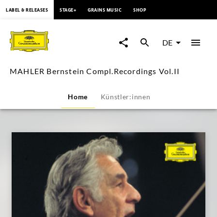
springen
LABEL & RELEASES
STAGE+
GRAINS MUSIC
SHOP
MAHLER
Bernstein
DE
Compl.Recordings
MAHLER Bernstein Compl.Recordings Vol.II
Vol.II
Home
Künstler:innen
|
Deutsche
Grammophon