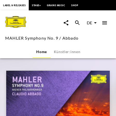
springen
LABEL & RELEASES
STAGE+
GRAINS MUSIC
SHOP
MAHLER
Symphony
DE
No.
MAHLER Symphony No. 9 / Abbado
9
Home
Künstler:innen
/
Abbado
|
Deutsche
Grammophon