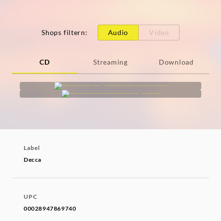
Shops filtern
:
Audio
Video
CD
Streaming
Download
Label
Decca
UPC
00028947869740