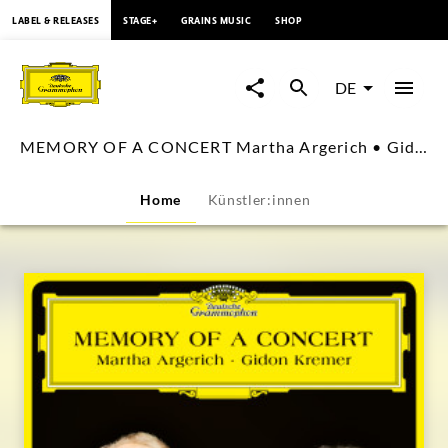
springen
LABEL & RELEASES
STAGE+
GRAINS MUSIC
SHOP
MEMORY
OF
DE
A
MEMORY OF A CONCERT Martha Argerich • Gidon Kremer (Visual Album)
CONCERT
Home
Künstler:innen
Martha
Argerich
•
Gidon
Kremer