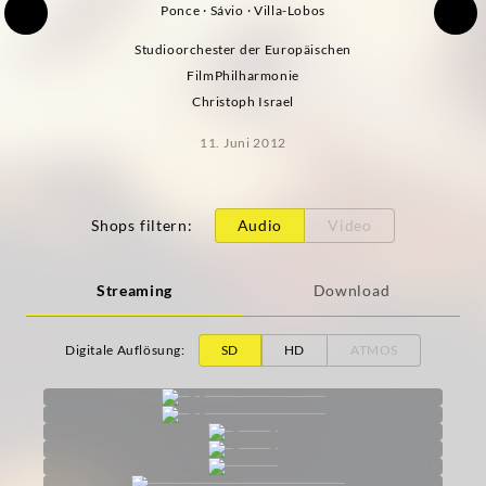
Ponce · Sávio · Villa-Lobos
Studioorchester der Europäischen
FilmPhilharmonie
Christoph Israel
11. Juni 2012
Shops filtern
:
Audio
Video
Streaming
Download
Digitale Auflösung
:
SD
HD
ATMOS