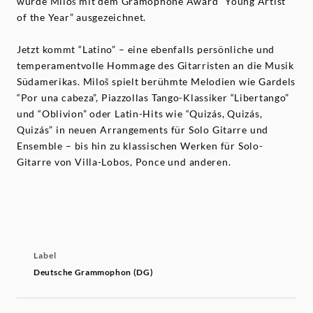
wurde Miloš mit dem Gramophone Award “Young Artist
of the Year” ausgezeichnet.
Jetzt kommt “Latino” – eine ebenfalls persönliche und
temperamentvolle Hommage des Gitarristen an die Musik
Südamerikas. Miloš spielt berühmte Melodien wie Gardels
“Por una cabeza”, Piazzollas Tango-Klassiker “Libertango”
und “Oblivion” oder Latin-Hits wie “Quizás, Quizás,
Quizás” in neuen Arrangements für Solo Gitarre und
Ensemble – bis hin zu klassischen Werken für Solo-
Gitarre von Villa-Lobos, Ponce und anderen.
Label
Deutsche Grammophon (DG)