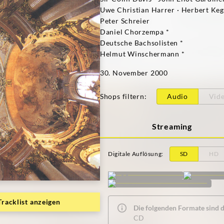
Uwe Christian Harrer · Herbert Kege
Peter Schreier
Daniel Chorzempa *
Deutsche Bachsolisten *
Helmut Winschermann *
30. November 2000
Shops filtern
:
Audio
Vid
Streaming
Digitale Auflösung
:
SD
HD
Tracklist anzeigen
Die folgenden Formate sind de
CD