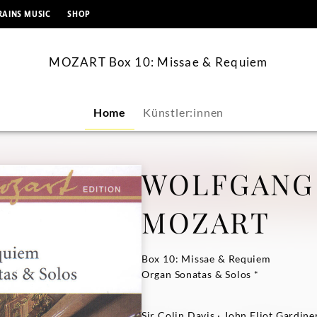
springen
RAINS MUSIC
SHOP
MOZART Box 10: Missae & Requiem
Home
Künstler:innen
WOLFGANG
MOZART
Box 10: Missae & Requiem
Organ Sonatas & Solos *
Sir Colin Davis · John Eliot Gardiner