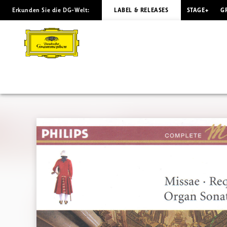
Erkunden Sie die DG-Welt:
LABEL & RELEASES
STAGE+
G
MOZART
Box
10:
Missae
&
Requiem
|
Deutsche
Grammophon