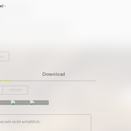
l ·
eo
Download
ATMOS
rzeit nicht erhältlich: