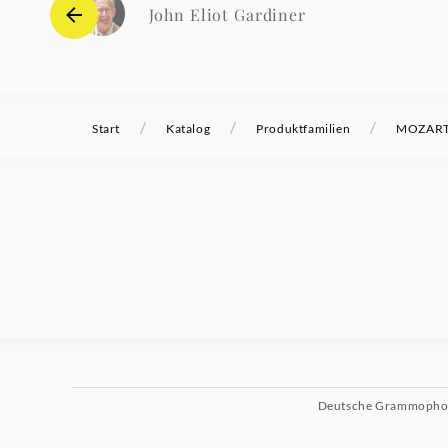
John Eliot Gardiner
/
/
/
Start
Katalog
Produktfamilien
MOZART 
Deutsche Grammoph