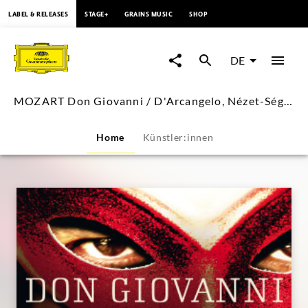
springen
LABEL & RELEASES
STAGE+
GRAINS MUSIC
SHOP
MOZART
Don
DE
Giovanni
MOZART Don Giovanni / D'Arcangelo, Nézet-Séguin
/
Home
Künstler:innen
D'Arcangelo,
Nézet-
Séguin
|
Deutsche