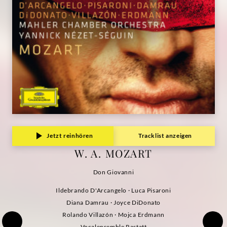
Grammophon
Jetzt reinhören
Tracklist anzeigen
W. A. MOZART
Don Giovanni
Ildebrando D'Arcangelo · Luca Pisaroni
Diana Damrau · Joyce DiDonato
Rolando Villazón · Mojca Erdmann
Vocalensemble Rastatt