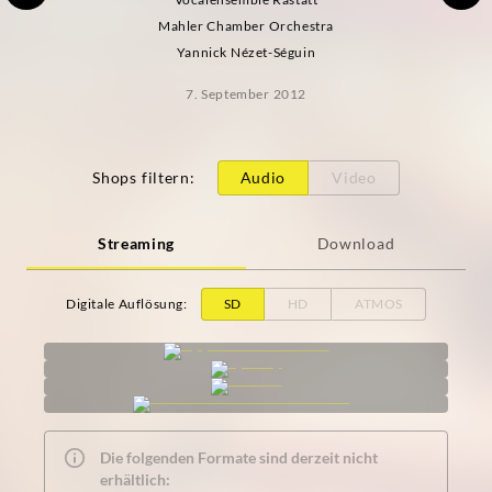
Mahler Chamber Orchestra
Yannick Nézet-Séguin
7. September 2012
Shops filtern
:
Audio
Video
Streaming
Download
Digitale Auflösung
:
SD
HD
ATMOS
Die folgenden Formate sind derzeit nicht
erhältlich: