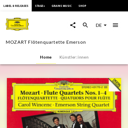
springen
LABEL & RELEASES
STAGE+
GRAINS MUSIC
SHOP
MOZART
Flötenquartette
DE
Emerson
MOZART Flötenquartette Emerson
|
Home
Künstler:innen
Deutsche
Grammophon