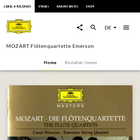
springen
LABEL & RELEASES
STAGE+
GRAINS MUSIC
SHOP
MOZART
Flötenquartette
DE
Emerson
MOZART Flötenquartette Emerson
|
Home
Künstler:innen
Deutsche
Grammophon