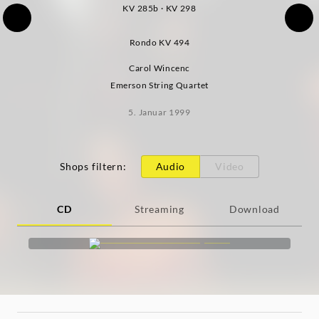
KV 285b · KV 298
Rondo KV 494
Carol Wincenc
Emerson String Quartet
5. Januar 1999
Shops filtern
:
Audio
Video
CD
Streaming
Download