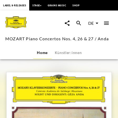
springen
LABEL & RELEASES
STAGE+
GRAINS MUSIC
SHOP
MOZART
Piano
DE
Concertos
MOZART Piano Concertos Nos. 4, 26 & 27 / Anda
Nos.
Home
Künstler:innen
4,
26
&
27
/