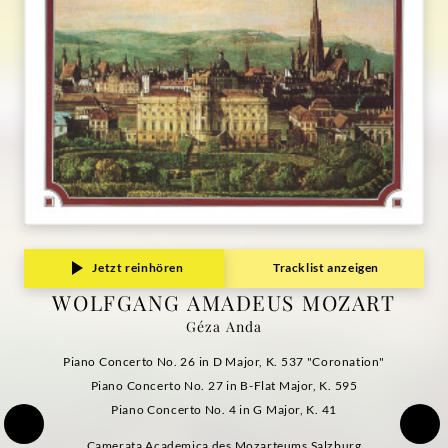
Anda
|
Deutsche
Grammophon
Jetzt reinhören
Tracklist anzeigen
WOLFGANG AMADEUS MOZART
Géza Anda
Piano Concerto No. 26 in D Major, K. 537 "Coronation"
Piano Concerto No. 27 in B-Flat Major, K. 595
Piano Concerto No. 4 in G Major, K. 41
Camerata Academica des Mozarteums Salzburg