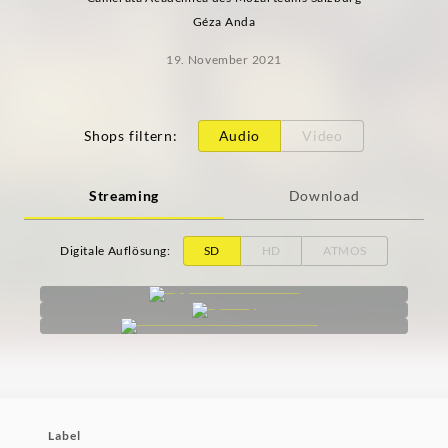
Géza Anda
19. November 2021
Shops filtern
:
Audio
Video
Streaming
Download
Digitale Auflösung
:
SD
HD
ATMOS
Label