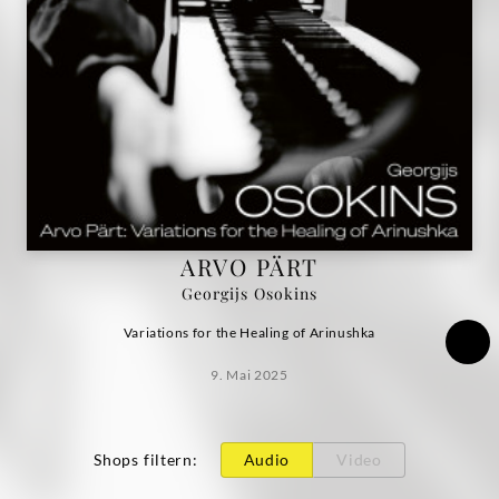
Osokins
|
Deutsche
Grammophon
ARVO PÄRT
Georgijs Osokins
Variations for the Healing of Arinushka
9. Mai 2025
Shops filtern
:
Audio
Video