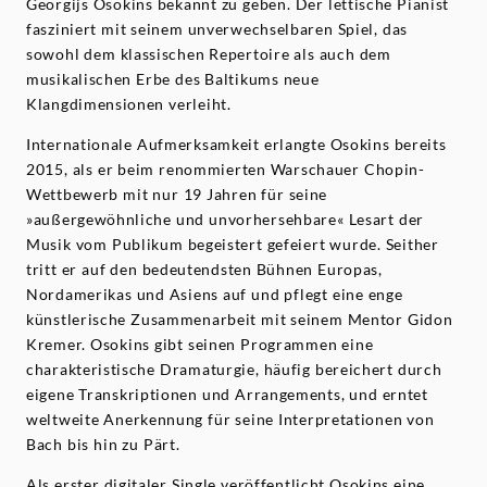
Georgijs Osokins bekannt zu geben. Der lettische Pianist
fasziniert mit seinem unverwechselbaren Spiel, das
sowohl dem klassischen Repertoire als auch dem
musikalischen Erbe des Baltikums neue
Klangdimensionen verleiht.
Internationale Aufmerksamkeit erlangte Osokins bereits
2015, als er beim renommierten Warschauer Chopin-
Wettbewerb mit nur 19 Jahren für seine
»außergewöhnliche und unvorhersehbare« Lesart der
Musik vom Publikum begeistert gefeiert wurde. Seither
tritt er auf den bedeutendsten Bühnen Europas,
Nordamerikas und Asiens auf und pflegt eine enge
künstlerische Zusammenarbeit mit seinem Mentor Gidon
Kremer. Osokins gibt seinen Programmen eine
charakteristische Dramaturgie, häufig bereichert durch
eigene Transkriptionen und Arrangements, und erntet
weltweite Anerkennung für seine Interpretationen von
Bach bis hin zu Pärt.
Als erster digitaler Single veröffentlicht Osokins eine