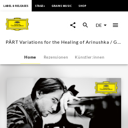
springen
LABEL & RELEASES
STAGE+
GRAINS MUSIC
SHOP
PÄRT
Variations
DE
for
PÄRT Variations for the Healing of Arinushka / Georgijs Osokins
the
Home
Rezensionen
Künstler:innen
Healing
of
Arinushka
/
Georgijs