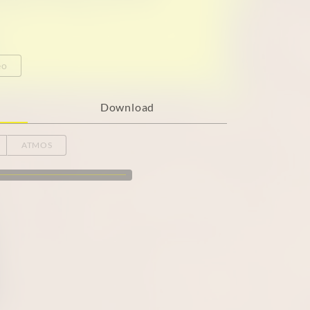
eo
Download
ATMOS