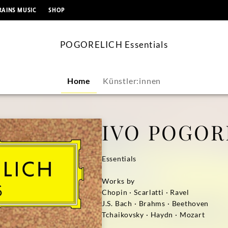
springen
RAINS MUSIC
SHOP
POGORELICH Essentials
Home
Künstler:innen
IVO POGOR
Essentials
Works by
Chopin · Scarlatti · Ravel
J.S. Bach · Brahms · Beethoven
Tchaikovsky · Haydn · Mozart