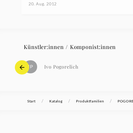
20. Aug. 2012
Künstler:innen / Komponist:innen
IP
Ivo Pogorelich
/
/
/
Start
Katalog
Produktfamilien
POGOREL