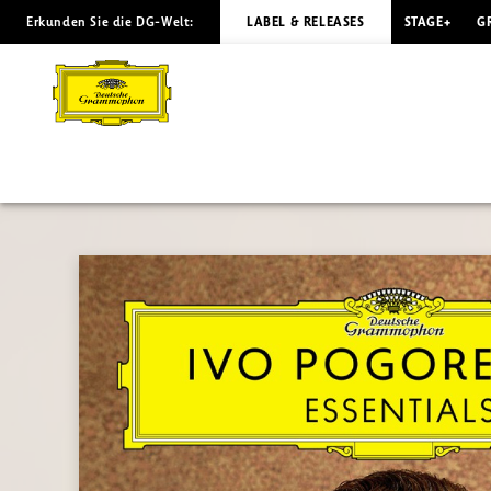
Erkunden Sie die DG-Welt:
LABEL & RELEASES
STAGE+
G
POGORELICH
Essentials
|
Deutsche
Grammophon