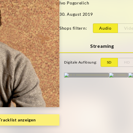
Ivo Pogorelich
30. August 2019
Shops filtern
:
Audio
Vid
Streaming
Digitale Auflösung
:
SD
HD
Tracklist anzeigen