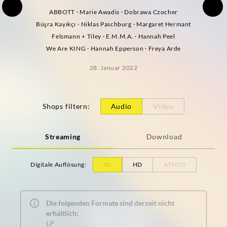
ABBOTT · Marie Awadis · Dobrawa Czocher
Büşra Kayıkçı · Niklas Paschburg · Margaret Hermant
Felsmann + Tiley · E.M.M.A. · Hannah Peel
We Are KING · Hannah Epperson · Freya Arde
28. Januar 2022
Shops filtern
:
Audio
Video
Streaming
Download
Digitale Auflösung
:
SD
HD
ATMOS
Die folgenden Formate sind derzeit nicht
erhältlich:
LP