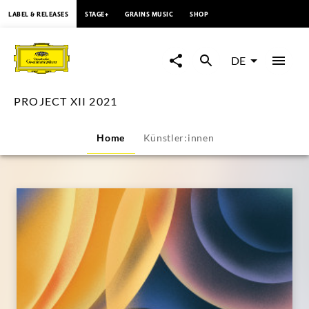
springen
LABEL & RELEASES
STAGE+
GRAINS MUSIC
SHOP
PROJECT
XII
DE
2021
PROJECT XII 2021
|
Home
Künstler:innen
Deutsche
Grammophon