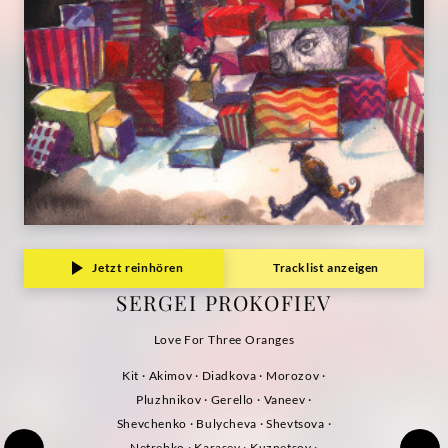
Jetzt reinhören
Tracklist anzeigen
SERGEI PROKOFIEV
Love For Three Oranges
Kit · Akimov · Diadkova · Morozov ·
Pluzhnikov · Gerello · Vaneev ·
Shevchenko · Bulycheva · Shevtsova ·
Netrebko · Karasev · Kuznetsov ·