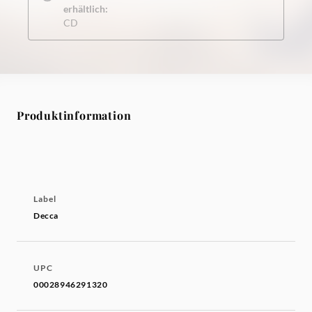
erhältlich:
CD
Produktinformation
Label
Decca
UPC
00028946291320