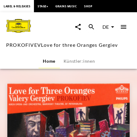
springen
LABEL & RELEASES
STAGE+
GRAINS MUSIC
SHOP
PROKOFIVEVLove
for
DE
three
PROKOFIVEVLove for three Oranges Gergiev
Oranges
Home
Künstler:innen
Gergiev
|
Deutsche
Grammophon