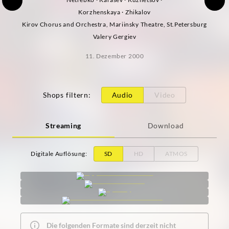
Korzhenskaya · Zhikalov
Kirov Chorus and Orchestra, Mariinsky Theatre, St.Petersburg
Valery Gergiev
11. Dezember 2000
Shops filtern
:
Audio
Video
Streaming
Download
Digitale Auflösung
:
SD
HD
ATMOS
Die folgenden Formate sind derzeit nicht