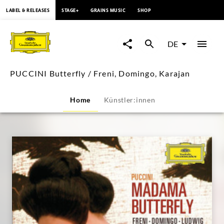
springen
LABEL & RELEASES
STAGE+
GRAINS MUSIC
SHOP
PUCCINI
Butterfly
DE
/
PUCCINI Butterfly / Freni, Domingo, Karajan
Freni,
Home
Künstler:innen
Domingo,
Karajan
|
Deutsche
Grammophon