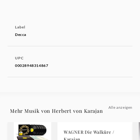
Label
Decca
UPC
00028948314867
Alle anzeigen
Mehr Musik von Herbert von Karajan
WAGNER Die Walküre /
Karajan