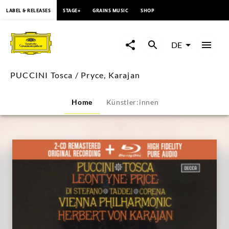
springen
LABEL & RELEASES
STAGE+
GRAINS MUSIC
SHOP
PUCCINI
Tosca
DE
/
PUCCINI Tosca / Pryce, Karajan
Pryce,
Home
Künstler:innen
Karajan
|
Deutsche
Grammophon