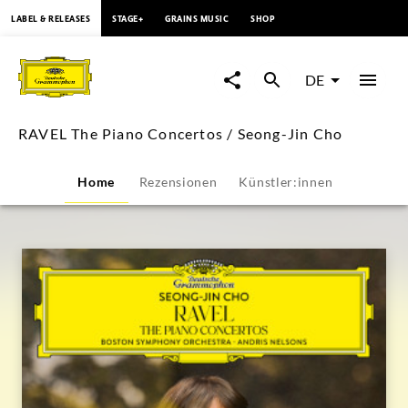
springen
LABEL & RELEASES
STAGE+
GRAINS MUSIC
SHOP
RAVEL
The
DE
Piano
RAVEL The Piano Concertos / Seong-Jin Cho
Concertos
Home
Rezensionen
Künstler:innen
/
Seong-
Jin
Cho
|