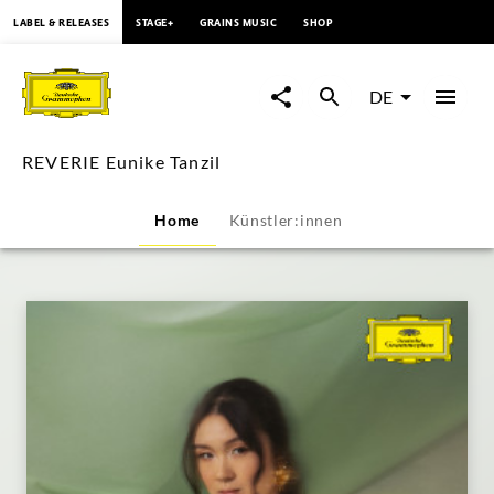
springen
LABEL & RELEASES
STAGE+
GRAINS MUSIC
SHOP
REVERIE
Eunike
DE
Tanzil
REVERIE Eunike Tanzil
|
Home
Künstler:innen
Deutsche
Grammophon