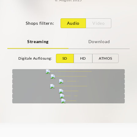
Shops filtern
:
Audio
Video
Streaming
Download
Digitale Auflösung
:
SD
HD
ATMOS