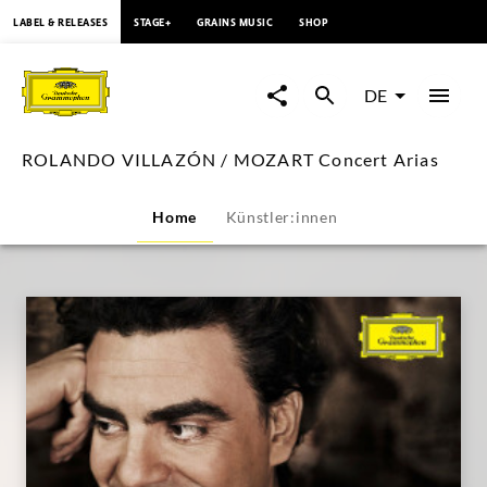
springen
LABEL & RELEASES
STAGE+
GRAINS MUSIC
SHOP
ROLANDO
VILLAZÓN
DE
/
ROLANDO VILLAZÓN / MOZART Concert Arias
MOZART
Home
Künstler:innen
Concert
Arias
|
Deutsche
Grammophon