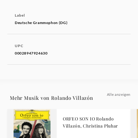
Label
Deutsche Grammophon (DG)
UPC
00028947924630
Alle anzeigen
Mehr Musik von Rolando Villazón
ORFEO SON IO Rolando
Villazón, Christina Pluhar