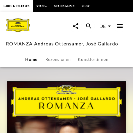
springen
LABEL & RELEASES
STAGE+
GRAINS MUSIC
SHOP
ROMANZA
Andreas
DE
Ottensamer,
ROMANZA Andreas Ottensamer, José Gallardo
José
Home
Rezensionen
Künstler:innen
Gallardo
|
Deutsche
Grammophon