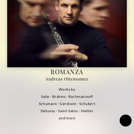
ROMANZA
Andreas Ottensamer
Works by
Satie
· Brahms · Rachmaninoff
Schumann · Gershwin · Schubert
Debussy · Saint-Saëns · Mahler
and more