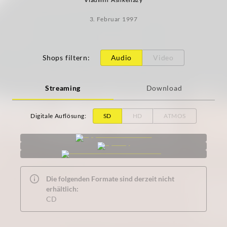
3. Februar 1997
Shops filtern
:
Audio
Video
Streaming
Download
Digitale Auflösung
:
SD
HD
ATMOS
Die folgenden Formate sind derzeit nicht
erhältlich:
CD