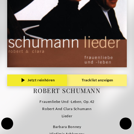
Deutsche
Grammophon
Jetzt reinhören
Tracklist anzeigen
ROBERT SCHUMANN
Frauenliebe Und -Leben, Op.42
Robert And Clara Schumann
Lieder
Barbara Bonney
Vladimir Ashkenazy