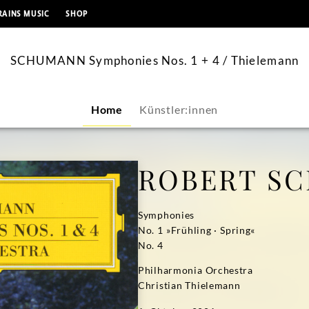
springen
RAINS MUSIC
SHOP
SCHUMANN Symphonies Nos. 1 + 4 / Thielemann
Home
Künstler:innen
ROBERT S
Symphonies
No. 1 »Frühling · Spring«
No. 4
Philharmonia Orchestra
Christian Thielemann