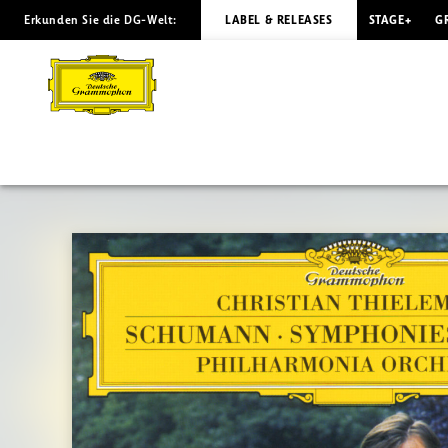
Erkunden Sie die DG-Welt:
LABEL & RELEASES
STAGE+
G
SCHUMANN
Symphonies
Nos.
1
+
4
/
Thielemann
|