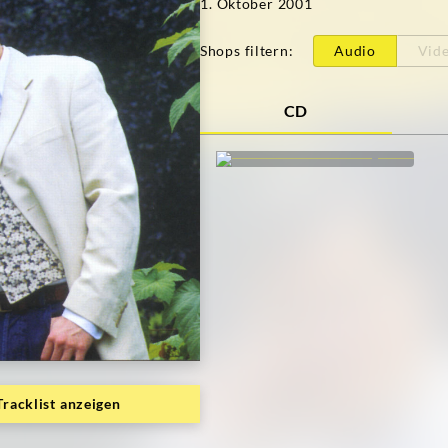
1. Oktober 2001
Shops filtern
:
Audio
Vid
CD
Tracklist anzeigen