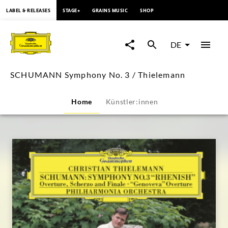
springen
LABEL & RELEASES
STAGE+
GRAINS MUSIC
SHOP
SCHUMANN
Symphony
DE
No.
SCHUMANN Symphony No. 3 / Thielemann
3
Home
Künstler:innen
/
Thielemann
|
Deutsche
Grammophon