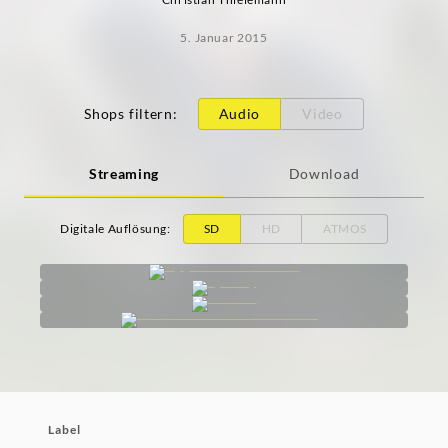
5. Januar 2015
Shops filtern
:
Audio
Video
Streaming
Download
Digitale Auflösung
:
SD
HD
ATMOS
Label