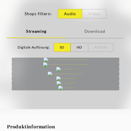
Shops filtern
:
Audio
Video
Streaming
Download
Digitale Auflösung
:
SD
HD
ATMOS
Produktinformation