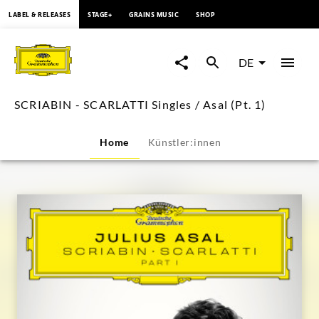
springen
LABEL & RELEASES
STAGE+
GRAINS MUSIC
SHOP
SCRIABIN
-
DE
SCARLATTI
SCRIABIN - SCARLATTI Singles / Asal (Pt. 1)
Singles
Home
Künstler:innen
/
Asal
(Pt.
1)
|