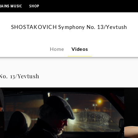
springen
RAINS MUSIC
SHOP
SHOSTAKOVICH Symphony No. 13/Yevtush
Home
Videos
o. 13/Yevtush