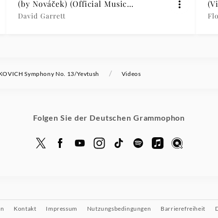
(by Nováček) (Official Music
(V
Video)
David Garrett
Fl
/
OVICH Symphony No. 13/Yevtush
Videos
Folgen Sie der Deutschen Grammophon
on
Kontakt
Impressum
Nutzungsbedingungen
Barrierefreiheit