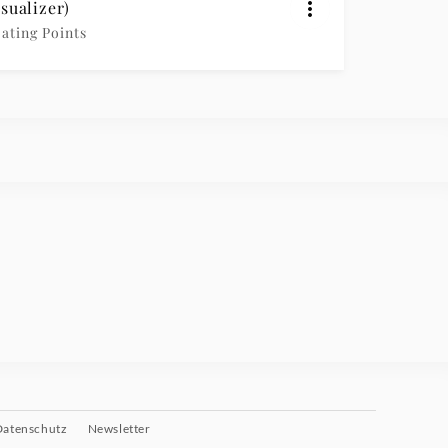
isualizer)
oating Points
Datenschutz
Newsletter