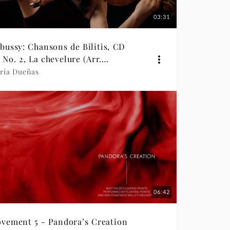
03:31
bussy: Chansons de Bilitis, CD
: No. 2, La chevelure (Arr.
ifetz for Violin & Piano)
ría Dueñas
06:42
vement 5 - Pandora’s Creation