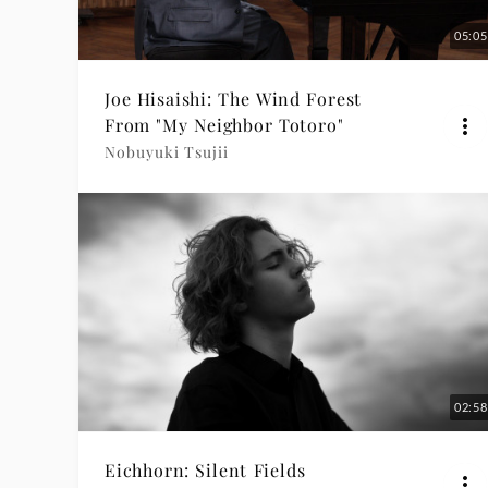
05:05
Joe Hisaishi: The Wind Forest
From "My Neighbor Totoro"
Nobuyuki Tsujii
02:58
Eichhorn: Silent Fields