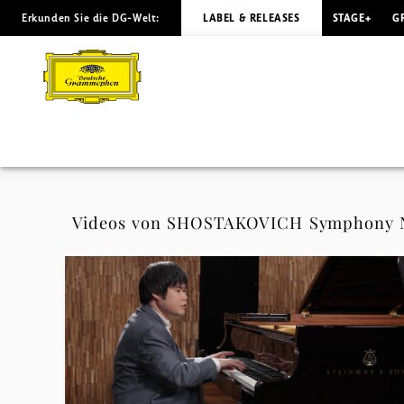
Erkunden Sie die DG-Welt:
LABEL & RELEASES
STAGE+
G
SHOSTAKOVICH
Symphony
No.
13/Yevtush
-
Videos von SHOSTAKOVICH Symphony N
Videos
|
Deutsche
Grammophon