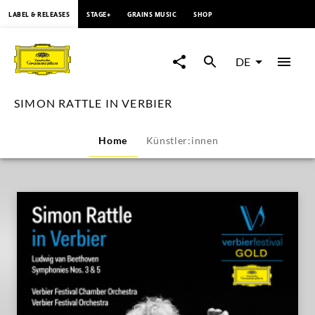
springen
LABEL & RELEASES
STAGE+
GRAINS MUSIC
SHOP
SIMON
RATTLE
DE
IN
SIMON RATTLE IN VERBIER
VERBIER
Home
Künstler:innen
|
Deutsche
Grammophon