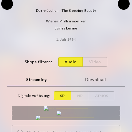
Dornröschen · The Sleeping Beauty
Wiener Philharmoniker
James Levine
1. Juli 1994
Shops filtern
:
Audio
Video
Streaming
Download
Digitale Auflösung
:
SD
HD
ATMOS