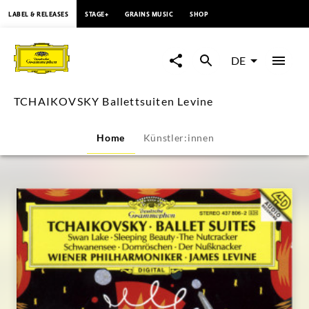
springen
LABEL & RELEASES
STAGE+
GRAINS MUSIC
SHOP
TCHAIKOVSKY
Ballettsuiten
DE
Levine
TCHAIKOVSKY Ballettsuiten Levine
|
Home
Künstler:innen
Deutsche
Grammophon