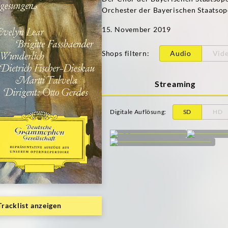
Orchester der Bayerischen Staatso
15. November 2019
Shops filtern
:
Audio
Vid
Streaming
Digitale Auflösung
:
SD
HD
Tracklist anzeigen