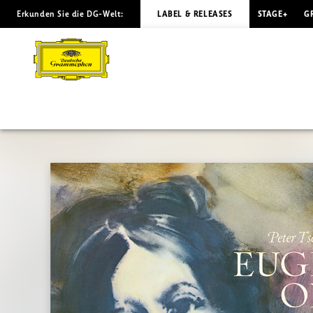
Erkunden Sie die DG-Welt:
LABEL & RELEASES
STAGE+
G
TCHAIKOVSKY
Eugen
Onegin
(Highlights)
/
Gerdes
|
Deutsche
Grammophon