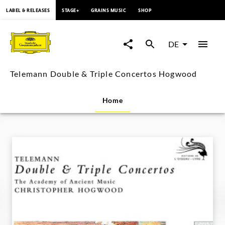
springen
LABEL & RELEASES
STAGE+
GRAINS MUSIC
SHOP
Telemann
Double
DE
&
Telemann Double & Triple Concertos Hogwood
Triple
Home
Concertos
Hogwood
|
Deutsche
Grammophon