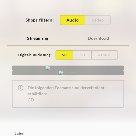
Shops filtern
:
Audio
Video
Streaming
Download
Digitale Auflösung
:
SD
HD
ATMOS
Die folgenden Formate sind derzeit nicht
erhältlich:
CD
Label