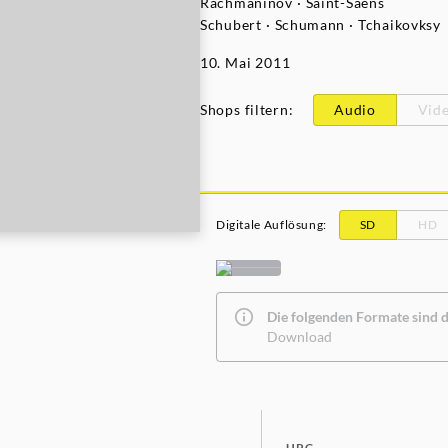
Rachmaninov · Saint-Saëns
Schubert · Schumann · Tchaikovksy
10. Mai 2011
Shops filtern
:
Audio
Vid
Digitale Auflösung
:
SD
HD
Die folgenden Formate sind de
Download
UPC