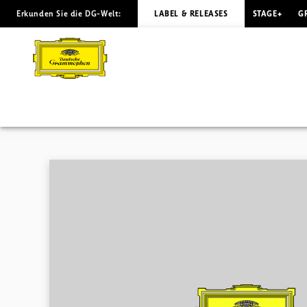
Erkunden Sie die DG-Welt:
LABEL & RELEASES
STAGE+
G
THE
ART
OF
MARTHA
ARGERICH
/
Download
|
Deutsche