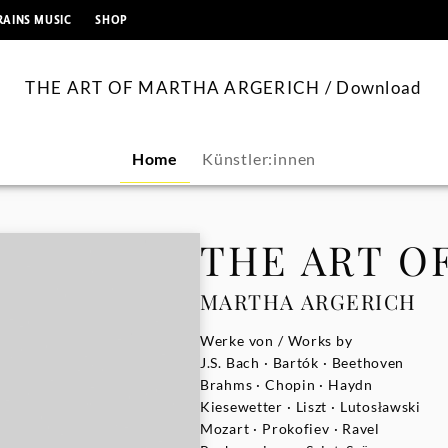
springen
RAINS MUSIC
SHOP
THE ART OF MARTHA ARGERICH / Download
Home
Künstler:innen
THE ART O
MARTHA ARGERICH
Werke von / Works by
J.S. Bach · Bartók · Beethoven
Brahms · Chopin · Haydn
Kiesewetter · Liszt · Lutosławski
Mozart · Prokofiev · Ravel