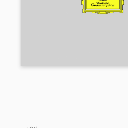
Grammophon
Label