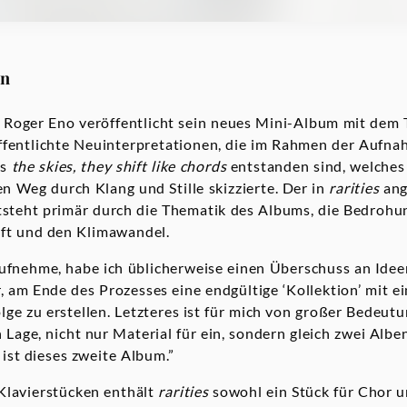
on
 Roger Eno veröffentlicht sein neues Mini-Album mit dem 
ffentlichte Neuinterpretationen, die im Rahmen der Aufna
ms
the skies, they shift like chords
entstanden sind, welches
 Weg durch Klang und Stille skizzierte. Der in
rarities
ang
tsteht primär durch die Thematik des Albums, die Bedroh
aft und den Klimawandel.
fnehme, habe ich üblicherweise einen Überschuss an Ideen
, am Ende des Prozesses eine endgültige ‘Kollektion’ mit e
ge zu erstellen. Letzteres ist für mich von großer Bedeutu
 Lage, nicht nur Material für ein, sondern gleich zwei Albe
ist dieses zweite Album.”
lavierstücken enthält
rarities
sowohl ein Stück für Chor u