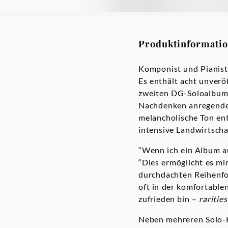
Produktinformati
Komponist und Pianist
Es enthält acht unverö
zweiten DG-Soloalbu
Nachdenken anregenden
melancholische Ton en
intensive Landwirtsch
“Wenn ich ein Album au
“Dies ermöglicht es mir
durchdachten Reihenfol
oft in der komfortablen
zufrieden bin –
rarities
Neben mehreren Solo-K