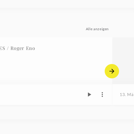
Alle anzeigen
S / Roger Eno
13. Mä