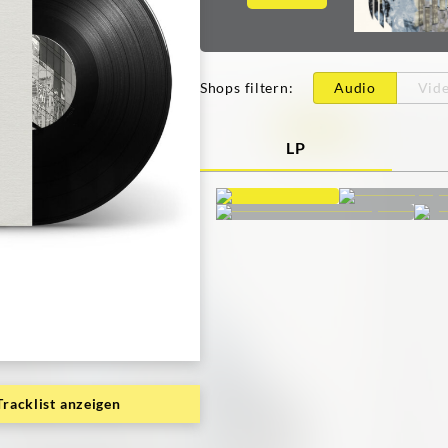
Shops filtern
:
Audio
Vid
LP
Tracklist anzeigen