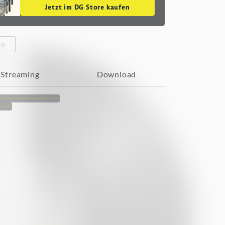
Jetzt im DG Store kaufen
eo
Streaming
Download