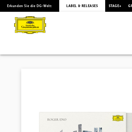
Erkunden Sie die DG-Welt:
LABEL & RELEASES
STAGE+
G
THE
SKIES:
RARITIES
Roger
Eno
|
Deutsche
Grammophon