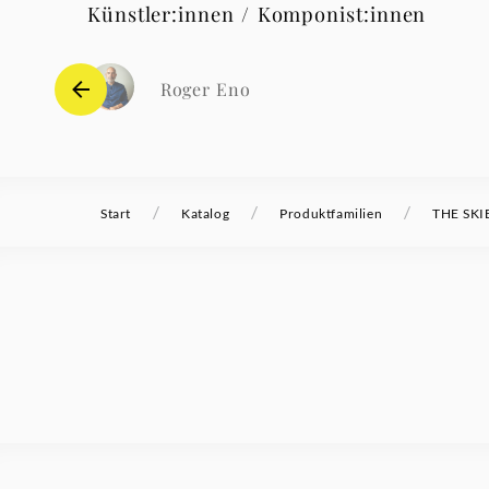
Künstler:innen / Komponist:innen
Roger Eno
/
/
/
Start
Katalog
Produktfamilien
THE SKI