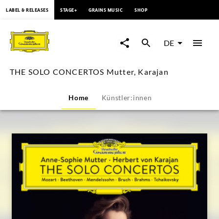
springen
LABEL & RELEASES
STAGE+
GRAINS MUSIC
SHOP
THE
SOLO
DE
CONCERTOS
THE SOLO CONCERTOS Mutter, Karajan
Mutter,
Home
Künstler:innen
Karajan
|
Deutsche
Grammophon