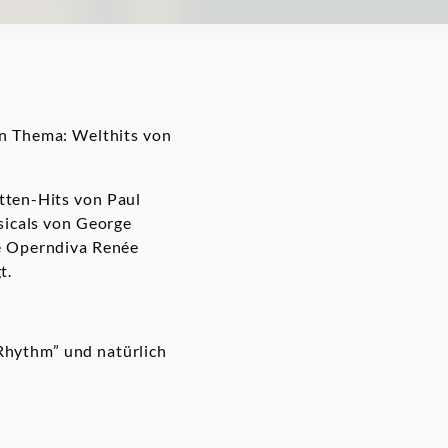
en Thema: Welthits von
tten-Hits von Paul
sicals von George
he Operndiva Renée
t.
 Rhythm” und natürlich