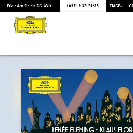
Erkunden Sie die DG-Welt:
LABEL & RELEASES
STAGE+
G
TONIGHT
Welthits
von
Berlin
bis
Broadway
|
Deutsche
Grammophon