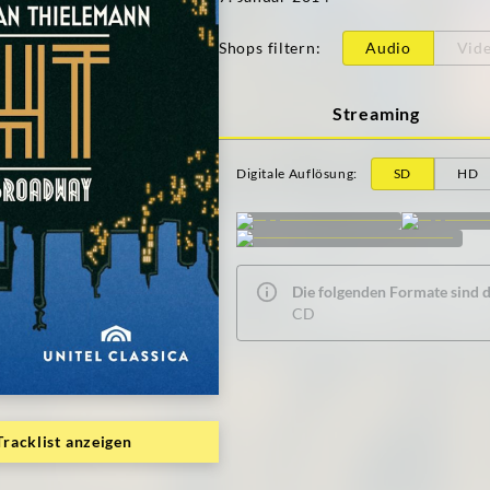
Shops filtern
:
Audio
Vid
Streaming
Digitale Auflösung
:
SD
HD
Die folgenden Formate sind de
CD
Tracklist anzeigen