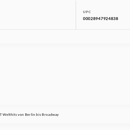
UPC
00028947924838
Welthits von Berlin bis Broadway