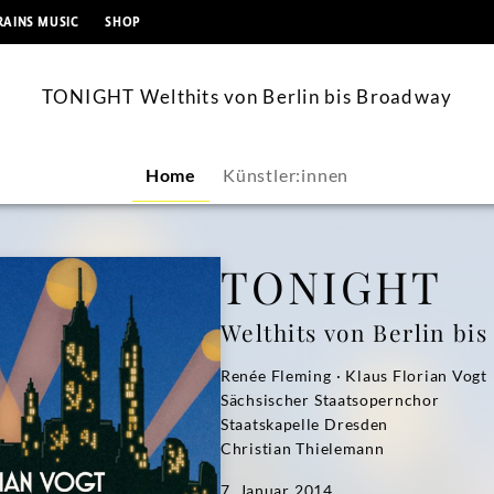
springen
RAINS MUSIC
SHOP
TONIGHT Welthits von Berlin bis Broadway
Home
Künstler:innen
TONIGHT
Welthits von Berlin bi
Renée Fleming · Klaus Florian Vogt
Sächsischer Staatsopernchor
Staatskapelle Dresden
Christian Thielemann
7. Januar 2014