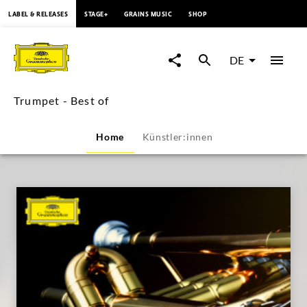
springen
LABEL & RELEASES
STAGE+
GRAINS MUSIC
SHOP
Trumpet
-
DE
Best
Trumpet - Best of
of
Home
Künstler:innen
|
Deutsche
Grammophon