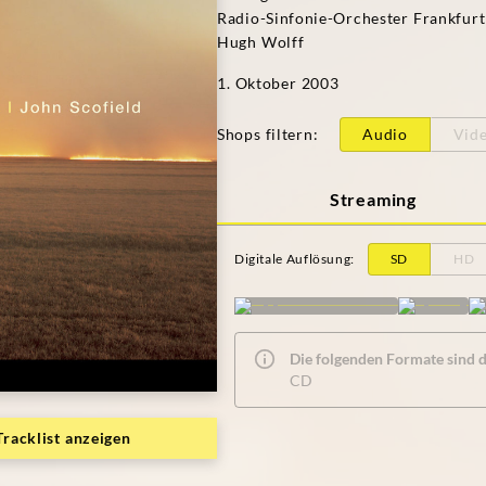
Radio-Sinfonie-Orchester Frankfurt
Hugh Wolff
1. Oktober 2003
Shops filtern
:
Audio
Vid
Streaming
Digitale Auflösung
:
SD
HD
Die folgenden Formate sind de
CD
Tracklist anzeigen