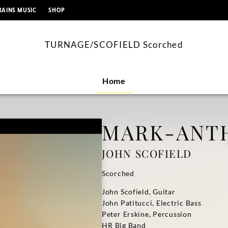
springen
RAINS MUSIC
SHOP
TURNAGE/SCOFIELD Scorched
Home
MARK-ANT
JOHN SCOFIELD
Scorched
John Scofield, Guitar
John Patitucci, Electric Bass
Peter Erskine, Percussion
HR Big Band