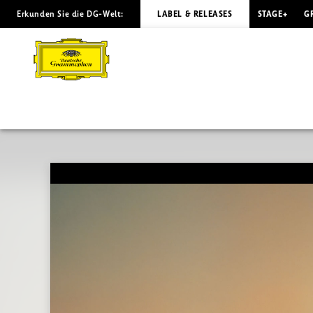
Erkunden Sie die DG-Welt:
LABEL & RELEASES
STAGE+
G
TURNAGE/SCOFIELD
Scorched
|
Deutsche
Grammophon