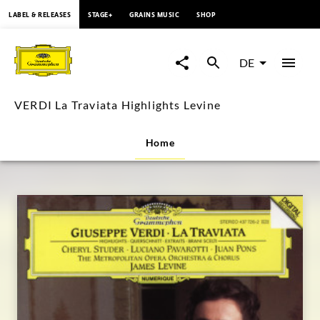
springen
LABEL & RELEASES
STAGE+
GRAINS MUSIC
SHOP
VERDI
La
DE
Traviata
VERDI La Traviata Highlights Levine
Highlights
Home
Levine
|
Deutsche
Grammophon