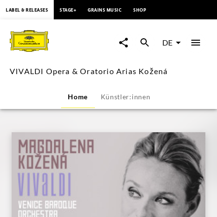
springen
LABEL & RELEASES
STAGE+
GRAINS MUSIC
SHOP
VIVALDI
Opera
DE
&
VIVALDI Opera & Oratorio Arias Kožená
Oratorio
Home
Künstler:innen
Arias
Kožená
|
Deutsche
Grammophon