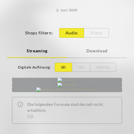
2. Juni 2009
Shops filtern
:
Audio
Video
Streaming
Download
Digitale Auflösung
:
SD
HD
ATMOS
Die folgenden Formate sind derzeit nicht
erhältlich:
CD