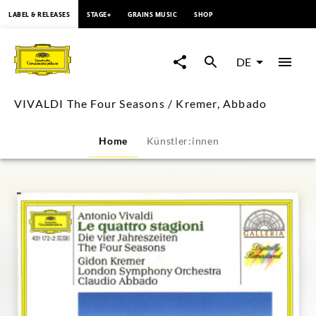
springen
LABEL & RELEASES
STAGE+
GRAINS MUSIC
SHOP
VIVALDI
The
DE
Four
VIVALDI The Four Seasons / Kremer, Abbado
Seasons
Home
Künstler:innen
/
Kremer,
Abbado
|
Deutsche