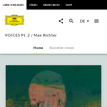
springen
LABEL & RELEASES
STAGE+
GRAINS MUSIC
SHOP
VOICES
Pt.
DE
2
VOICES Pt. 2 / Max Richter
/
Home
Künstler:innen
Max
Richter
|
Deutsche
Grammophon