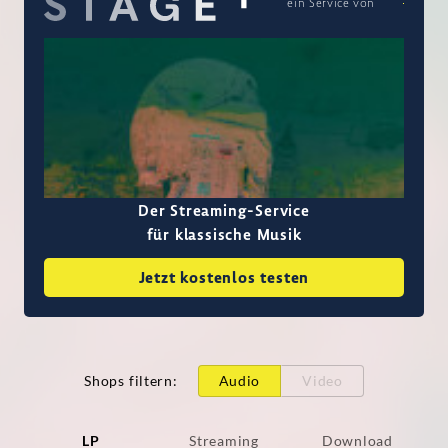
ein Service von
Der Streaming-Service
für klassische Musik
Jetzt kostenlos testen
Shops filtern
:
Audio
Video
LP
Streaming
Download