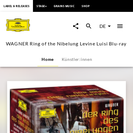
springen
LABEL & RELEASES
STAGE+
GRAINS MUSIC
SHOP
WAGNER
Ring
DE
of
WAGNER Ring of the Nibelung Levine Luisi Blu-ray
the
Home
Künstler:innen
Nibelung
Levine
Luisi
Blu-
ray