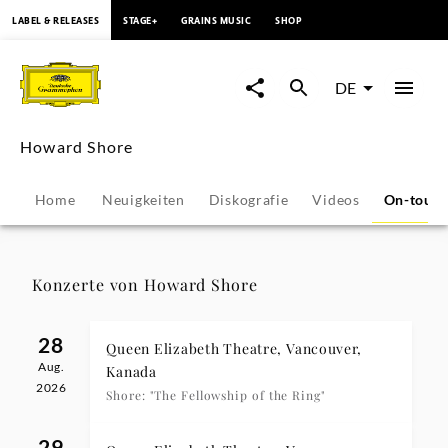
springen
LABEL & RELEASES
STAGE+
GRAINS MUSIC
SHOP
Howard
Shore
DE
-
Howard Shore
Konzerte
Home
Neuigkeiten
Diskografie
Videos
On-tour
&
Veranstaltungen
Konzerte von Howard Shore
|
28
Queen Elizabeth Theatre, Vancouver,
Aug.
Deutsche
Kanada
2026
Shore: "The Fellowship of the Ring"
Grammophon
29