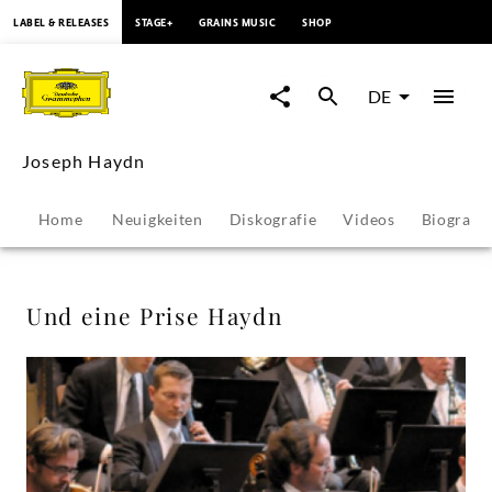
springen
LABEL & RELEASES
STAGE+
GRAINS MUSIC
SHOP
Und
eine
DE
Prise
Joseph Haydn
Haydn
Home
Neuigkeiten
Diskografie
Videos
Biografie
-
Joseph
Und eine Prise Haydn
Haydn
|
Deutsche