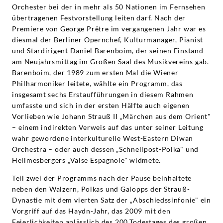
Orchester bei der in mehr als 50 Nationen im Fernsehen
übertragenen Festvorstellung leiten darf. Nach der
Premiere von George Prêtre im vergangenen Jahr war es
diesmal der Berliner Opernchef, Kulturmanager, Pianist
und Stardirigent Daniel Barenboim, der seinen Einstand
am Neujahrsmittag im Großen Saal des Musikvereins gab.
Barenboim, der 1989 zum ersten Mal die Wiener
Philharmoniker leitete, wählte ein Programm, das
insgesamt sechs Erstaufführungen in diesem Rahmen
umfasste und sich in der ersten Hälfte auch eigenen
Vorlieben wie Johann Strauß II „Märchen aus dem Orient"
– einem indirekten Verweis auf das unter seiner Leitung
wahr gewordene interkulturelle West-Eastern Diwan
Orchestra – oder auch dessen „Schnellpost-Polka" und
Hellmesbergers „Valse Espagnole" widmete.
Teil zwei der Programms nach der Pause beinhaltete
neben den Walzern, Polkas und Galopps der Strauß-
Dynastie mit dem vierten Satz der „Abschiedssinfonie" ein
Vorgriff auf das Haydn-Jahr, das 2009 mit den
Feierlichkeiten anlässlich des 200.Todestages des großen