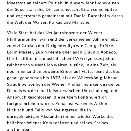
Maestros an seinem Pult ab. In diesem Jahr lud es einen
der Superstars des Dirigentengeschäfts an seine Spitze
und zog erstmals gemeinsam mit Daniel Barenboim durch
die Welt der Walzer, Polkas und Märsche.
Viele Stars hat das Neujahrskonzert der Wiener
Philharmoniker während der vergangenen Jahre erlebt,
zuletzt Größen der Dirigentenliga wie George Prêtre,
Lorin Maazel, Zubin Mehta oder auch Claudio Abbado.
Die Tradition des musikalischen TV-Ereignisses jedoch
reicht noch wesentlich weiter zurück, in eine Zeit, als
noch niemand an bewegte Bilder auf Flatscreens dachte,
genau genommen bis 1873, als der Walzerkönig Johann
Strauß persönlich die Wiener Philharmoniker dirigierte.
Damals wurde eine Liaison zwischen Unterhaltung und
Anspruch geschlossen, die seitdem kontinuierlich
fortgeschrieben wurde. Zunächst waren es Arthur
Nickisch und Felix von Weingarten, die in
unregelmäßigen Abständen immer wieder Werke des
beliebten Wiener Komponisten und seines Kreises
anstimmten.