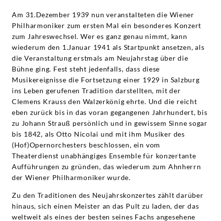
Am 31.Dezember 1939 nun veranstalteten die Wiener
Philharmoniker zum ersten Mal ein besonderes Konzert
zum Jahreswechsel. Wer es ganz genau nimmt, kann
wiederum den 1.Januar 1941 als Startpunkt ansetzen, als
die Veranstaltung erstmals am Neujahrstag über die
Bühne ging. Fest steht jedenfalls, dass diese
Musikereignisse die Fortsetzung einer 1929 in Salzburg
ins Leben gerufenen Tradition darstellten, mit der
Clemens Krauss den Walzerkönig ehrte. Und die reicht
eben zurück bis in das voran gegangenen Jahrhundert, bis
zu Johann Strauß persönlich und in gewissem Sinne sogar
bis 1842, als Otto Nicolai und mit ihm Musiker des
(Hof)Opernorchesters beschlossen, ein vom
Theaterdienst unabhängiges Ensemble für konzertante
Aufführungen zu gründen, das wiederum zum Ahnherrn
der Wiener Philharmoniker wurde.
Zu den Traditionen des Neujahrskonzertes zählt darüber
hinaus, sich einen Meister an das Pult zu laden, der das
weltweit als eines der besten seines Fachs angesehene