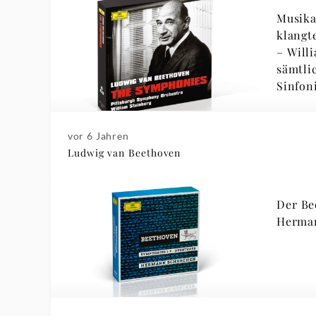
Musika
klangt
– Will
sämtli
Sinfon
vor 6 Jahren
Ludwig van Beethoven
Der Be
Herma