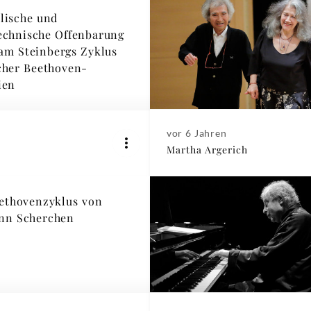
lische und
echnische Offenbarung
iam Steinbergs Zyklus
cher Beethoven-
ien
vor 6 Jahren
Martha Argerich
ethovenzyklus von
nn Scherchen