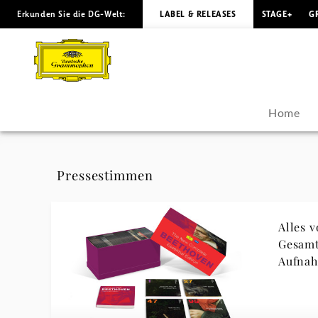
Erkunden Sie die DG-Welt:
LABEL & RELEASES
STAGE+
G
Ludwig
van
Beethoven
Home
-
Pressestimmen
Pressestimmen
|
Alles 
Deutsche
Gesamt
Aufna
Grammophon