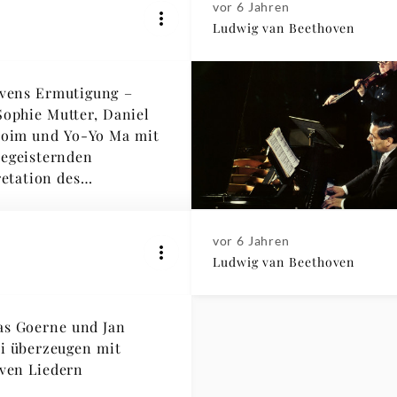
vor 6 Jahren
Ludwig van Beethoven
vens Ermutigung –
ophie Mutter, Daniel
oim und Yo-Yo Ma mit
begeisternden
retation des
konzerts
vor 6 Jahren
Ludwig van Beethoven
as Goerne und Jan
ki überzeugen mit
ven Liedern