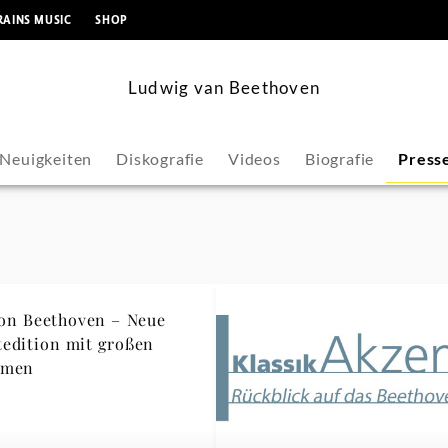
springen
RAINS MUSIC
SHOP
Ludwig van Beethoven
Neuigkeiten
Diskografie
Videos
Biografie
Press
von Beethoven – Neue
edition mit großen
hmen