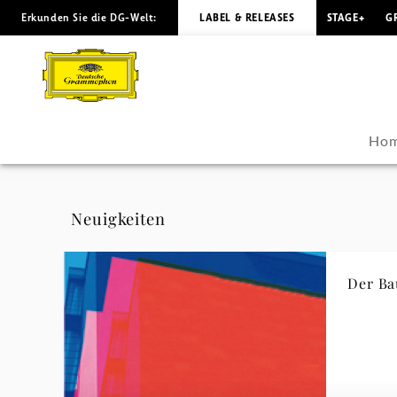
Erkunden Sie die DG-Welt:
LABEL & RELEASES
STAGE+
G
Paul
Hindemith
-
Ho
Neuigkeiten
|
Neuigkeiten
Deutsche
Der B
Grammophon