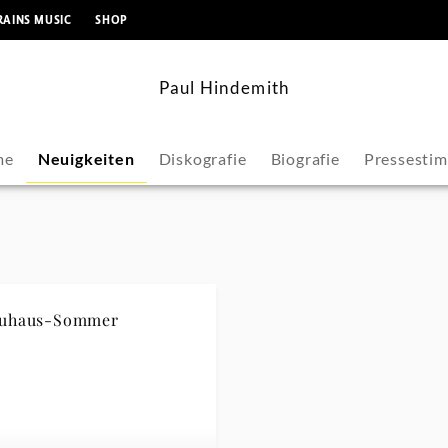
springen
RAINS MUSIC
SHOP
Paul Hindemith
me
Neuigkeiten
Diskografie
Biografie
Pressesti
auhaus-Sommer