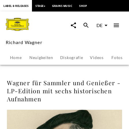
springen
LABEL & RELEASES
STAGE+
GRAINS MUSIC
SHOP
Wagner
für
DE
Sammler
Richard Wagner
und
Home
Neuigkeiten
Diskografie
Videos
Fotos
Genießer
-
Wagner für Sammler und Genießer -
LP-Edition mit sechs historischen
LP-
Aufnahmen
Edition
mit