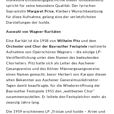
spricht für seine besondere Qualität. Der lyrischen
Sopranistin
Margaret Price
, Kleibers Wunschbesetzung
für diese Aufnahme, gelang eine der verletzlichsten
Darstellungen der Isolde.
Auswahl von Wagner-Raritäten
Eine Rarität ist die 1958 von
Wilhelm Pitz
und dem
Orchester und Chor der Bayreuther Festspiele
realisierte
Aufnahme von Opernchören Wagners – die einzige LP-
Veröffentlichung unter dem Namen des bedeutenden
Chorleiters. Pitz hatte sich als Leiter des Aachener
Gesangvereins und des Kölner Männergesangsvereins
einen Namen gemacht, bevor Herbert von Karajan diesen
alten Bekannten aus Aachener Generalmusikdirektor-
Tagen damit beauftragte, für die Wiedereröffnung der
Bayreuther Festspiele 1951 den „weltbesten Chor“
zusammenzustellen. Er leitete den Festspielchor mehr als
zwanzig Jahre lang.
Die 1959 erschienene LP
„Tristan und Isolde – Arien und