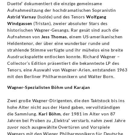
Duette“ dokumentiert die einzige gemeinsame
Aufnahmesitzung der hochdramatischen Sopranistin
Astrid Varnay
(Isolde) und des Tenors
Wolfgang
Windgassen
(Tristan), zweier absoluter Stars des
historischen Wagner-Gesangs. Rar gesät sind auch die
Aufnahmen von
Jess Thomas
, einem US-amerikanischen
Heldentenor, der über eine wunderbar runde und
strahlende Stimme verfügte und ihr mühelos eine breite
Ausdruckspalette entlocken konnte. Richard Wagner –
Collector’s Edition präsentiert die bekannteste LP des
Tenors, eine Auswahl von Wagner-Arien, entstanden 1963
mit den Berliner Philharmonikern und Walter Born.
Wagner-Spezialisten Böhm und Karajan
Zwei große Wagner-Dirigenten, die den Taktstock bis ins
hohe Alter nicht aus der Hand gaben, vervollständigen
die Sammlung.
Karl Böhm
, der 1981 im Alter von 87
Jahren bei Proben zu „Elektra“ verstarb, nahm zwei Jahre
zuvor noch ausgewählte Overtüren und Vorspiele
Wagners mit den Wiener Philharmonikern für Deutsche