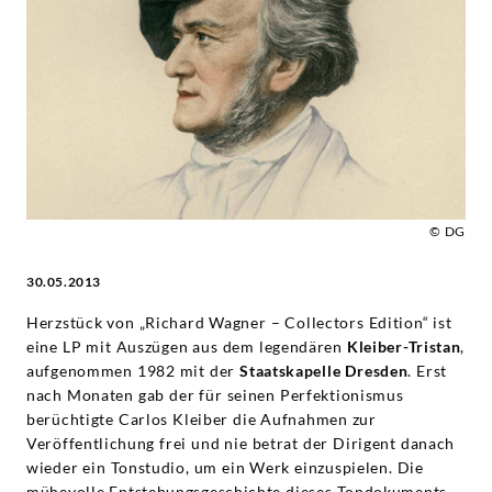
sechs
historischen
Aufnahmen
-
Richard
© DG
30.05.2013
Wagner
Herzstück von „Richard Wagner – Collectors Edition“ ist
|
eine LP mit Auszügen aus dem legendären
Kleiber-Tristan
,
aufgenommen 1982 mit der
Staatskapelle Dresden
. Erst
Deutsche
nach Monaten gab der für seinen Perfektionismus
berüchtigte Carlos Kleiber die Aufnahmen zur
Grammophon
Veröffentlichung frei und nie betrat der Dirigent danach
wieder ein Tonstudio, um ein Werk einzuspielen. Die
mühevolle Entstehungsgeschichte dieses Tondokuments