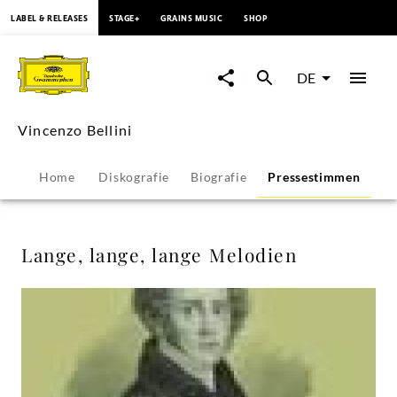
springen
LABEL & RELEASES
STAGE+
GRAINS MUSIC
SHOP
Lange,
lange,
DE
lange
Vincenzo Bellini
Melodien
Home
Diskografie
Biografie
Pressestimmen
-
Vincenzo
Lange, lange, lange Melodien
Bellini
|
Deutsche