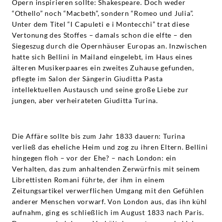
Opern inspirieren sollte: Shakespeare. Doch weder
“Othello” noch “Macbeth”, sondern “Romeo und Julia”.
Unter dem Titel “I Capuleti e i Montecchi” trat diese
Vertonung des Stoffes – damals schon die elfte – den
Siegeszug durch die Opernhäuser Europas an. Inzwischen
hatte sich Bellini in Mailand eingelebt, im Haus eines
älteren Musikerpaares ein zweites Zuhause gefunden,
pflegte im Salon der Sängerin Giuditta Pasta
intellektuellen Austausch und seine große Liebe zur
jungen, aber verheirateten Giuditta Turina.
Die Affäre sollte bis zum Jahr 1833 dauern: Turina
verließ das eheliche Heim und zog zu ihren Eltern. Bellini
hingegen floh – vor der Ehe? – nach London: ein
Verhalten, das zum anhaltenden Zerwürfnis mit seinem
Librettisten Romani führte, der ihm in einem
Zeitungsartikel verwerflichen Umgang mit den Gefühlen
anderer Menschen vorwarf. Von London aus, das ihn kühl
aufnahm, ging es schließlich im August 1833 nach Paris.