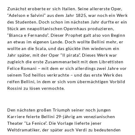
Zunächst eroberte er sich Italien. Seine allererste Oper,
“Adelson e Salvini” aus dem Jahr 1825, war noch ein Werk
des Studenten. Doch schon im nächsten Jahr durfte er ein
Stück am neapolitanischen Opernhaus produzieren,
“Bianca e Fernando”. Dieser Prophet galt also von Beginn
an etwas im eigenen Lande. Doch wollte Bellini mehr, er
wollte an die Scala, und das glückte ihm wiederum ein
Jahr später, mit der Oper “Il pirata”. Dieses Werk war
zugleich die erste Zusammenarbeit mit dem Librettisten
Felice Romani – mit dem er sich allerdings zwei Jahre vor
seinem Tod heillos verkrachte – und das erste Werk des
reifen Bellini, in dem er sich vom übermächtigen Vorbild
Rossini zu lösen vermochte.
Den nächsten großen Triumph seiner noch jungen
Karriere feierte Bellini 29-jährig am venezianischen
Theater “La Fenice”. Die Vorlage lieferte jener
Weltdramatiker, der später auch Verdi zu bedeutenden