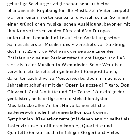
gebürtige Salzburger zeigte schon sehr früh eine
phänomenale Begabung für die Musik. Sein Vater Leopold
war ein renommierter Geiger und versah seinen Sohn mit
einer gründlichen musikalischen Ausbildung, bevor er mit
ihm Konzertreisen zu den Fürstenhöfen Europas
unternahm. Leopold hoffte auf eine Anstellung seines
Sohnes als erster Musiker des Erzbischofs von Salzburg,
doch mit 25 ertrug Wolfgang die geistige Enge des
Prälaten und seiner Residenzstadt nicht länger und ließ
sich als freier Musiker in Wien nieder. Seine Werkliste
verzeichnete bereits einige hundert Kompositionen,
darunter auch diverse Meisterwerke, doch im nächsten
Jahrzehnt schuf er mit den Opern Le nozze di Figaro, Don
Giovanni, Così fan tutte und Die Zauberflöte einige der
genialsten, hellsichtigsten und vielschichtigsten
Musikstücke aller Zeiten. Hinzu kamen etliche
außergewöhnliche Instrumentalkompositionen:
Symphonien, Klavierkonzerte (mit denen er sich selbst als
Tastenvirtuose profilieren konnte), Quartette und
Quintette (er war auch ein fähiger Geiger) und vieles