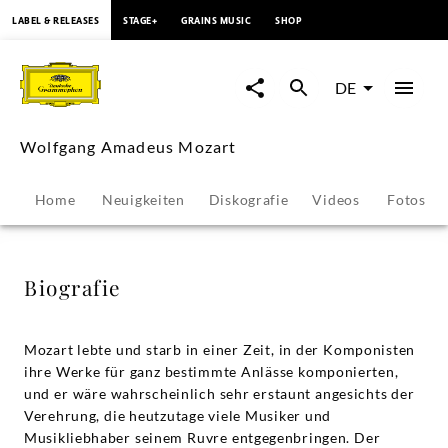
springen
LABEL & RELEASES
STAGE+
GRAINS MUSIC
SHOP
Wolfgang
Amadeus
DE
Mozart
Wolfgang Amadeus Mozart
-
Home
Neuigkeiten
Diskografie
Videos
Fotos
Biografie
|
Biografie
Deutsche
Mozart lebte und starb in einer Zeit, in der Komponisten
Grammophon
ihre Werke für ganz bestimmte Anlässe komponierten,
und er wäre wahrscheinlich sehr erstaunt angesichts der
Verehrung, die heutzutage viele Musiker und
Musikliebhaber seinem Ruvre entgegenbringen. Der