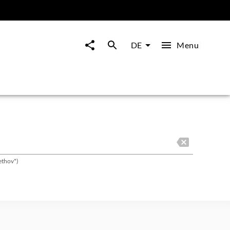
Menu
DE
ethov*)