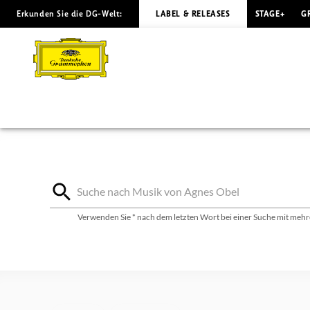
Erkunden Sie die DG-Welt:
LABEL & RELEASES
STAGE+
G
Agnes
Obel
-
Diskografie
|
Deutsche
Verwenden Sie * nach dem letzten Wort bei einer Suche mit mehre
Grammophon