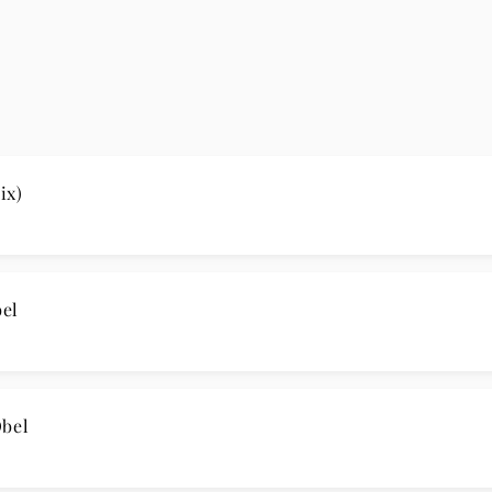
ix)
el
Obel