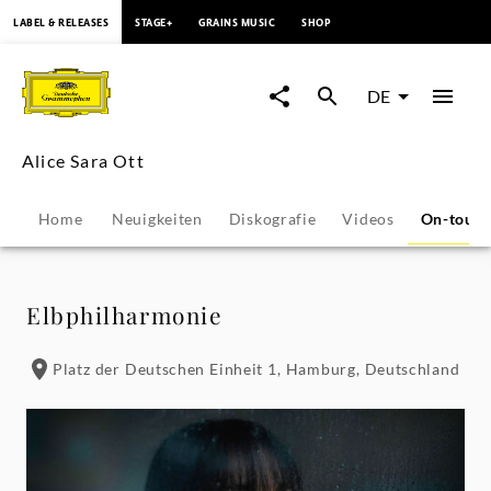
springen
LABEL & RELEASES
STAGE+
GRAINS MUSIC
SHOP
Alice
Sara
DE
Ott
Alice Sara Ott
-
Home
Neuigkeiten
Diskografie
Videos
On-tour
Konzerte
&
Elbphilharmonie
Veranstaltungen
Platz der Deutschen Einheit 1, Hamburg, Deutschland
|
Deutsche